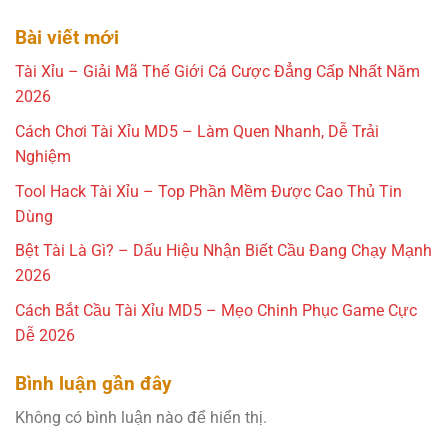
Bài viết mới
Tài Xỉu – Giải Mã Thế Giới Cá Cược Đẳng Cấp Nhất Năm
2026
Cách Chơi Tài Xỉu MD5 – Làm Quen Nhanh, Dễ Trải
Nghiệm
Tool Hack Tài Xỉu – Top Phần Mềm Được Cao Thủ Tin
Dùng
Bệt Tài Là Gì? – Dấu Hiệu Nhận Biết Cầu Đang Chạy Mạnh
2026
Cách Bắt Cầu Tài Xỉu MD5 – Mẹo Chinh Phục Game Cực
Dễ 2026
Bình luận gần đây
Không có bình luận nào để hiển thị.