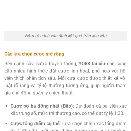
Nắm rõ cách xác định kết quả trên xúc xắc
Các lựa chọn cược mở rộng
Bên cạnh cửa cược truyền thống,
YO88 tài xỉu
còn cung
cấp nhiều hình thức đặt cược linh hoạt, phù hợp với hội
viên thích phân tích sâu. Mỗi cửa cược được thiết kế với
luật rõ ràng và tỷ lệ thưởng tương ứng, giúp người tham
gia chủ động quản lý chiến thuật.
Cược bộ ba đồng nhất (Bão)
: Dự đoán cả ba viên xúc
xắc trùng số, mức trả thưởng cao, có thể đạt tỷ lệ 1:30.
Cược tổng điểm cụ thể
: Lựa chọn chính xác tổng điểm
từ 4 đến 17, mỗi mốc điểm tương ứng tỷ lệ thưởng