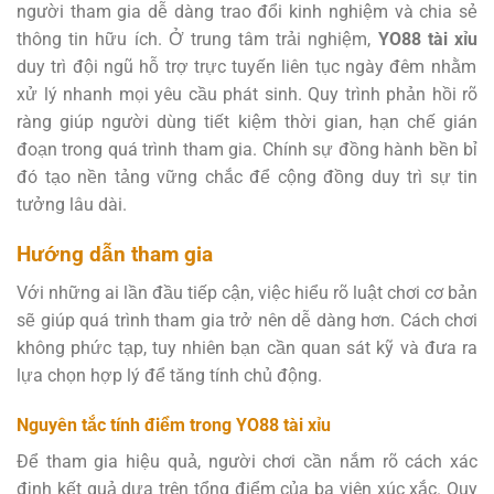
người tham gia dễ dàng trao đổi kinh nghiệm và chia sẻ
thông tin hữu ích. Ở trung tâm trải nghiệm,
YO88 tài xỉu
duy trì đội ngũ hỗ trợ trực tuyến liên tục ngày đêm nhằm
xử lý nhanh mọi yêu cầu phát sinh. Quy trình phản hồi rõ
ràng giúp người dùng tiết kiệm thời gian, hạn chế gián
đoạn trong quá trình tham gia. Chính sự đồng hành bền bỉ
đó tạo nền tảng vững chắc để cộng đồng duy trì sự tin
tưởng lâu dài.
Hướng dẫn tham gia
Với những ai lần đầu tiếp cận, việc hiểu rõ luật chơi cơ bản
sẽ giúp quá trình tham gia trở nên dễ dàng hơn. Cách chơi
không phức tạp, tuy nhiên bạn cần quan sát kỹ và đưa ra
lựa chọn hợp lý để tăng tính chủ động.
Nguyên tắc tính điểm trong YO88 tài xỉu
Để tham gia hiệu quả, người chơi cần nắm rõ cách xác
định kết quả dựa trên tổng điểm của ba viên xúc xắc. Quy