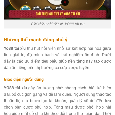
Giới thiệu chi tiết về YO88 tài xỉu
Những thế mạnh đáng chú ý
Yo88 tài xỉu
thu hút hội viên nhờ sự kết hợp hài hòa giữa
tính giải trí, độ minh bạch và trải nghiệm ổn định. Dưới
đây là các ưu điểm tiêu biểu giúp nền tảng này tạo được
dấu ấn riêng trên thị trường cá cược trực tuyến.
Giao diện người dùng
YO88 tài xỉu
gây ấn tượng nhờ phong cách thiết kế hiện
đại, bố cục gọn gàng và dễ làm quen. Người dùng thao tác
thuận tiện từ bước tạo tài khoản, quản lý số dư đến lựa
chọn bàn cược phù hợp. Tông màu được phối hợp hài
hòa giúp mắt dễ chịu khi theo dõi trong thời gian dài. Thời