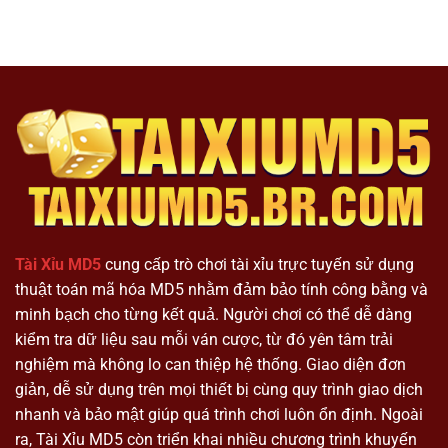
Tài Xỉu MD5
cung cấp trò chơi tài xỉu trực tuyến sử dụng
thuật toán mã hóa MD5 nhằm đảm bảo tính công bằng và
minh bạch cho từng kết quả. Người chơi có thể dễ dàng
kiểm tra dữ liệu sau mỗi ván cược, từ đó yên tâm trải
nghiệm mà không lo can thiệp hệ thống. Giao diện đơn
giản, dễ sử dụng trên mọi thiết bị cùng quy trình giao dịch
nhanh và bảo mật giúp quá trình chơi luôn ổn định. Ngoài
ra, Tài Xỉu MD5 còn triển khai nhiều chương trình khuyến