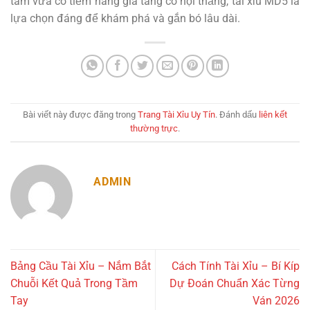
tâm vừa có tiềm năng gia tăng cơ hội thắng, tài xỉu MD5 là
lựa chọn đáng để khám phá và gắn bó lâu dài.
Bài viết này được đăng trong
Trang Tài Xỉu Uy Tín
. Đánh dấu
liên kết
thường trực
.
ADMIN
Bảng Cầu Tài Xỉu – Nắm Bắt
Cách Tính Tài Xỉu – Bí Kíp
Chuỗi Kết Quả Trong Tầm
Dự Đoán Chuẩn Xác Từng
Tay
Ván 2026