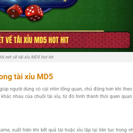
ôi nét về tài xỉu MD5 hot hit
rong tài xỉu MD5
iúp người dùng có cái nhìn tổng quan, chủ động hơn khi theo
 khác nhau của chuỗi tài xỉu, từ đó hình thành thói quen quan
me, xuất hiện khi kết quả tài hoặc xỉu lặp lại liên tục trong n