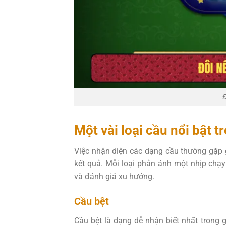
Đ
Một vài loại cầu nổi bật t
Việc nhận diện các dạng cầu thường gặp g
kết quả. Mỗi loại phản ánh một nhịp chạy
và đánh giá xu hướng.
Cầu bệt
Cầu bệt là dạng dễ nhận biết nhất trong ga