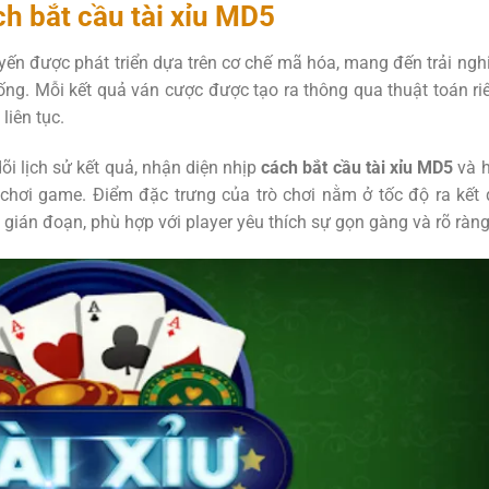
h bắt cầu tài xỉu MD5
 tuyến được phát triển dựa trên cơ chế mã hóa, mang đến trải ng
hống. Mỗi kết quả ván cược được tạo ra thông qua thuật toán ri
liên tục.
õi lịch sử kết quả, nhận diện nhịp
cách bắt cầu tài xỉu MD5
và 
 chơi game. Điểm đặc trưng của trò chơi nằm ở tốc độ ra kết
gián đoạn, phù hợp với player yêu thích sự gọn gàng và rõ ràng