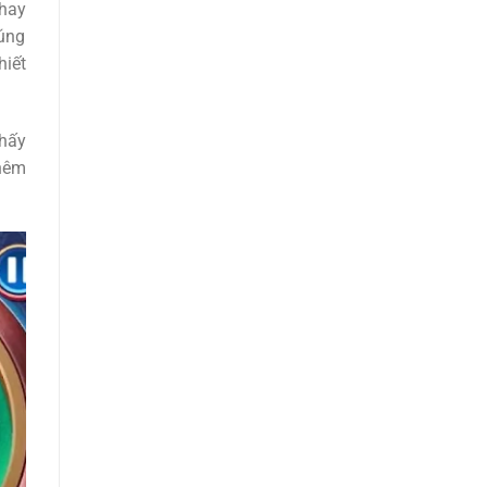
thay
túng
hiết
thấy
thêm