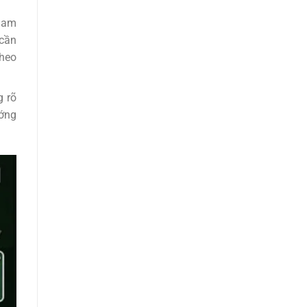
tham
 cần
theo
 rõ
ướng