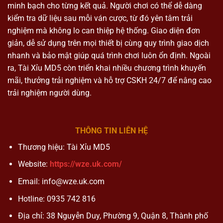
minh bạch cho từng kết quả. Người chơi có thể dễ dàng
kiểm tra dữ liệu sau mỗi ván cược, từ đó yên tâm trải
nghiệm mà không lo can thiệp hệ thống. Giao diện đơn
giản, dễ sử dụng trên mọi thiết bị cùng quy trình giao dịch
nhanh và bảo mật giúp quá trình chơi luôn ổn định. Ngoài
ra, Tài Xỉu MD5 còn triển khai nhiều chương trình khuyến
mãi, thưởng trải nghiệm và hỗ trợ CSKH 24/7 để nâng cao
trải nghiệm người dùng.
THÔNG TIN LIÊN HỆ
Thương hiệu: Tài Xỉu MD5
Website:
https://wze.uk.com/
Email:
info@wze.uk.com
Hotline: 0935 742 816
Địa chỉ: 38 Nguyễn Duy, Phường 9, Quận 8, Thành phố