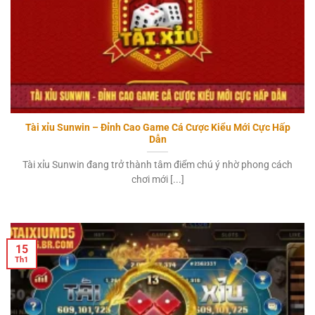
Tài xỉu Sunwin – Đỉnh Cao Game Cá Cược Kiểu Mới Cực Hấp
Dẫn
Tài xỉu Sunwin đang trở thành tâm điểm chú ý nhờ phong cách
chơi mới [...]
15
Th1